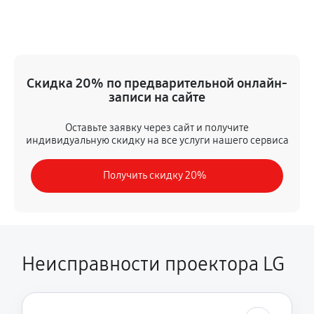
Замена датчика
630 руб
60 минут
Замена дисплея
Скидка 20% по предварительной онлайн-
1490 руб
60 минут
записи на сайте
Замена HDMI разъема
Оставьте заявку через сайт и получите
индивидуальную скидку на все услуги нашего сервиса
1080 руб
60 минут
Получить скидку 20%
Ремонт матрицы
990 руб
60 минут
Замена DMD-чипа
810 руб
60 минут
Неисправности проектора LG
Ремонт после перегрева
1710 руб
60 минут