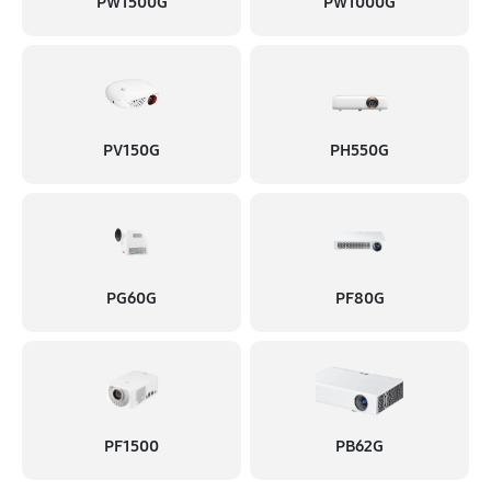
Ремонт системы охлаждения
PW1500G
PW1000G
830 руб
60 минут
Ремонт материнской платы
720 руб
60 минут
PV150G
PH550G
Ремонт платы управления (восстановление)
1080 руб
60 минут
Замена матричного блока
900 руб
60 минут
PG60G
PF80G
Замена фильтра
500 руб
60 минут
Замена светодиода
PF1500
PB62G
1130 руб
60 минут