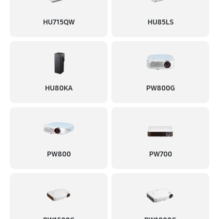
1350 руб
60 минут
HU715QW
HU85LS
Ремонт блока управления
1180 руб
60 минут
Замена блока питания
1260 руб
60 минут
HU80KA
PW800G
Замена матрицы
1170 руб
60 минут
Прошивка
PW800
PW700
540 руб
60 минут
Замена материнской платы
1440 руб
60 минут