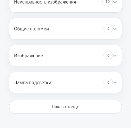
Неисправность изображения
10
Замена лампы на светодиод
680 руб
60 минут
Общие поломки
6
Замена зеркального тоннеля
1760 руб
60 минут
Замена оптического блока
Изображение
6
900 руб
60 минут
Юстировка оптики
Лампа подсветки
6
1710 руб
60 минут
Замена системы накала лампы
Показать ещё
1620 руб
60 минут
Замена балластера