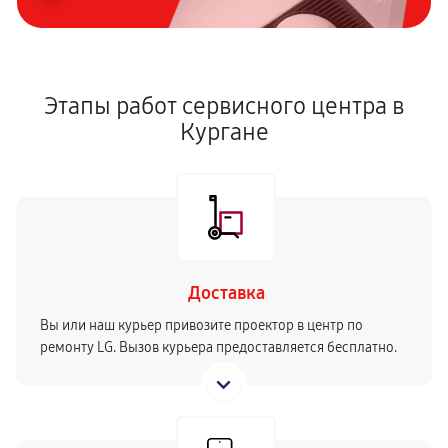
Замена лазера
720 руб
60 минут
Этапы работ сервисного центра в
Чистка оптической системы
Кургане
410 руб
60 минут
Замена лампы подсветки
450 руб
60 минут
Ремонт блока питания
900 руб
60 минут
Доставка
Вы или наш курьер привозите проектор в центр по
ремонту LG. Вызов курьера предоставляется бесплатно.