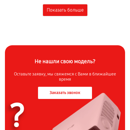
Замена линзы
1130 руб
60 минут
Ремонт корпуса
1130 руб
60 минут
Замена блока управления
950 руб
60 минут
Не нашли свою модель?
Восстановление программного обеспечения
Оставьте заявку, мы свяжемся с
Вами в ближайшее
время
630 руб
60 минут
Заказать звонок
Замена светофильтра
?
1530 руб
60 минут
Настройка
450 руб
60 минут